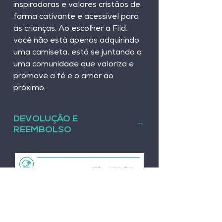
inspiradoras e valores cristãos de 
forma cativante e acessível para 
as crianças. Ao escolher a Fild, 
você não está apenas adquirindo 
uma camiseta, está se juntando a 
uma comunidade que valoriza e 
promove a fé e o amor ao 
próximo.
DEVOLUÇÃO E
REEMBOLSO
Política de devolução e reembolso. 
Obrigado por comprar um produto 
da Fild Moda Cristã! Oferecemos um 
reembolso do valor do produto em 
até 7 dias após o recebimento. Se 
você exceder 7 dias, não receberá 
nenhum tipo de reembolso.