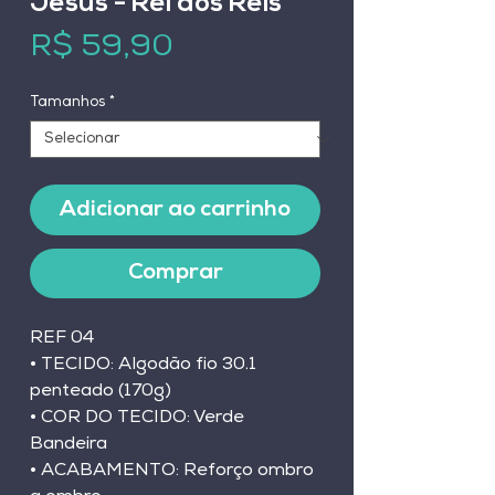
Jesus - Rei dos Reis
Preço
R$ 59,90
Tamanhos
*
Adicionar ao carrinho
Comprar
REF 04
• TECIDO: Algodão fio 30.1 
penteado (170g)
• COR DO TECIDO: Verde 
Bandeira
• ACABAMENTO: Reforço ombro 