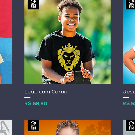
Leão com Coroa
Jesu
Preço
Preç
R$ 59,90
R$ 5