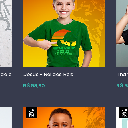
ade e
Jesus - Rei dos Reis
Than
Preço
Preç
R$ 59,90
R$ 5