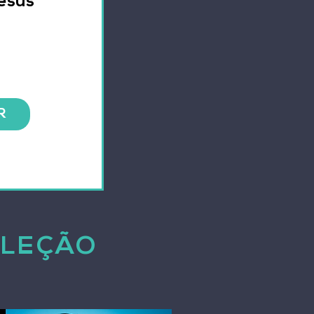
esus
Preço
R
OLEÇÃO