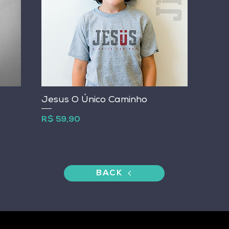
Jesus O Único Caminho
Preço
R$ 59,90
BACK