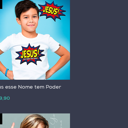
s esse Nome tem Poder
o
9,90