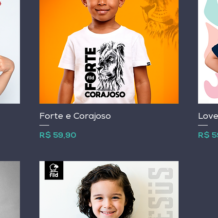
Forte e Corajoso
Love
Preço
Preç
R$ 59,90
R$ 5