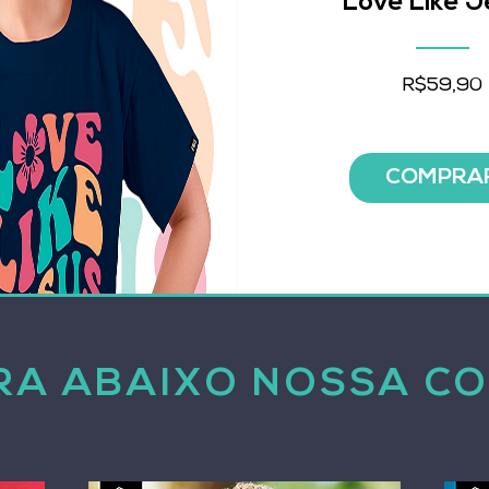
Love Like J
R$59,90
COMPRA
RA ABAIXO NOSSA C