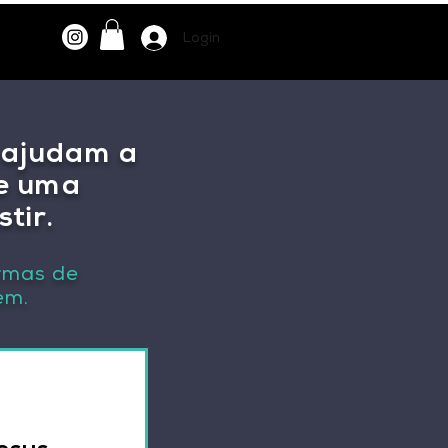
Login
e ajudam a
de uma
tir.
rmas de
em.