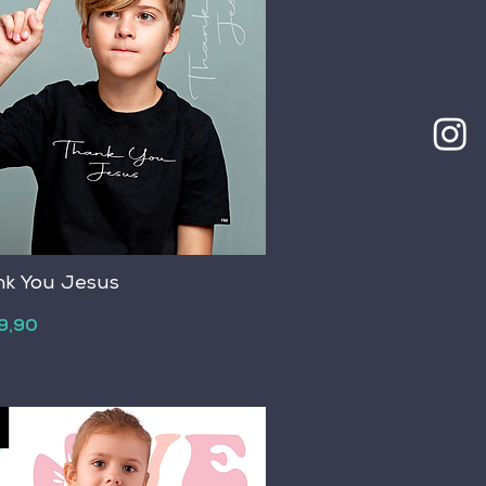
k You Jesus
o
9,90